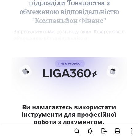
підрозділи Товариства з
обмеженою відповідальністю
"Компаньйон Фінанс"
За результатами розгляду заяв Товариства з
обмеженою відповідальністю
Ви намагаєтесь використати
інструменти для професійної
роботи з документом.
Ці можливості доступні тільки користувачам
LIGA360. Залишайте заявку та отримайте