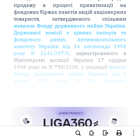
продажу в процесі приватизації на
фондових біржах пакетів акцій акціонерних
товариств, затвердженого спільним
наказом Фонду державного майна України,
Державної комісії з цінних паперів та
фондового ринку, Антимонопольного
комітету України від 16 листопада 1998
року N 2141/297/9
, зареєстрованого в
Міністерстві юстиції України 17 грудня
1998 року за N 798/3238, у редакції
наказу
Фонду державного майна України від 9
квітня 2012 року N 481, рішення
Національної комісії