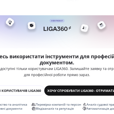
есь використати інструменти для професій
документом.
 доступні тільки користувачам LIGA360. Залишайте заявку та от
для професійної роботи прямо зараз.
 КОРИСТУВАЧІВ LIGA360
ХОЧУ СПРОБУВАТИ LIGA360 - ОТРИМАТ
ство та аналітика
Перевірка компаній та персон
Аналіз судової пр
ивні документи
Медіааналіз та репутація
Автоматизація до