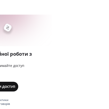
ної роботи з
римайте доступ
И ДОСТУП
актики
говорів