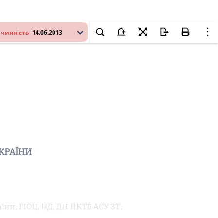
 чинність
14.06.2013
КРАЇНИ
їни, ГІОЦ, ЦД, ДП ПКТБ АСУ ЗТ,