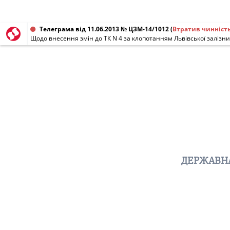
Телеграма від 11.06.2013 № ЦЗМ-14/1012
(
Втратив чинніст
Щодо внесення змін до ТК N 4 за клопотанням Львівської залізни
ДЕРЖАВНА