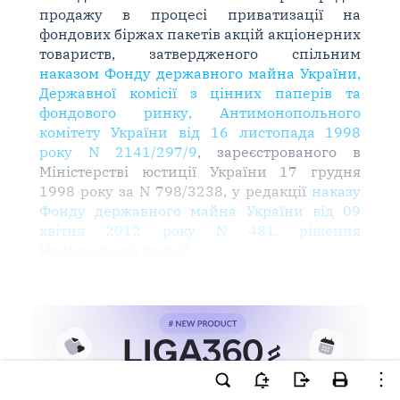
продажу в процесі приватизації на
фондових біржах пакетів акцій акціонерних
товариств, затвердженого спільним
наказом Фонду державного майна України,
Державної комісії з цінних паперів та
фондового ринку, Антимонопольного
комітету України від 16 листопада 1998
року N 2141/297/9
, зареєстрованого в
Міністерстві юстиції України 17 грудня
1998 року за N 798/3238, у редакції
наказу
Фонду державного майна України від 09
квітня 2012 року N 481, рішення
Національної комісії