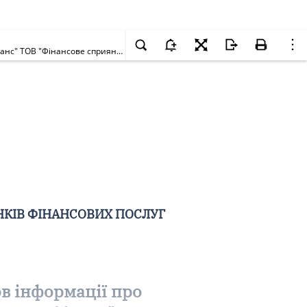
Про внесення до Державного реєстру фінансових установ інформації про відокремлений підрозділ Повного товариства "Ломбард Кредитфінанс" ТОВ "Фінансове сприяння" і компанія"
НКІВ ФІНАНСОВИХ ПОСЛУГ
в інформації про