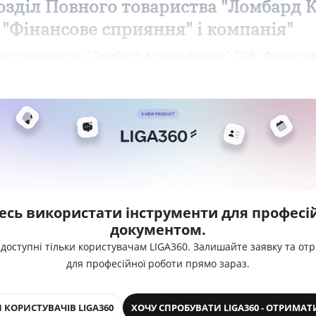
озділ Повного товариства "Ломбард 
"Фінансове сприяння" і компанія"
ного товариства "Ломбард Кредитфінанс" ТОВ "Фінансо
есь використати інструменти для професій
документом.
 доступні тільки користувачам LIGA360. Залишайте заявку та от
для професійної роботи прямо зараз.
 КОРИСТУВАЧІВ LIGA360
ХОЧУ СПРОБУВАТИ LIGA360 - ОТРИМАТ