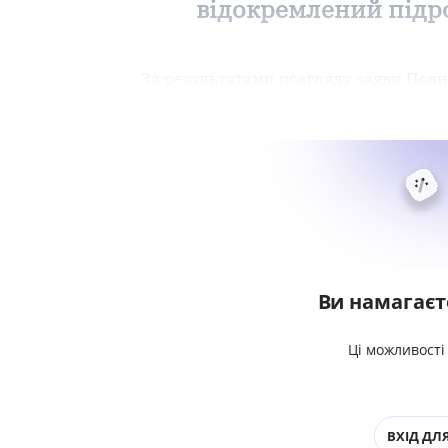
відокремлений підр
За результатами розгляду заяви Пов
Ви намагаєт
Ці можливості
ВХІД ДЛЯ