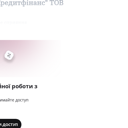
Кредитфінанс" ТОВ
ве сприяння
ної роботи з
римайте доступ
И ДОСТУП