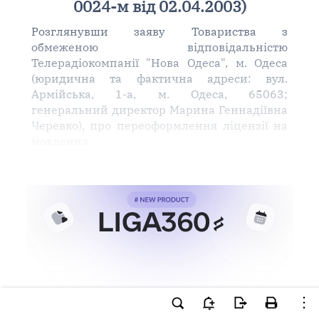
0024-м від 02.04.2003)
Розглянувши заяву Товариства з
обмеженою відповідальністю
Телерадіокомпанії "Нова Одеса", м. Одеса
(юридична та фактична адреси: вул.
Армійська, 1-а, м. Одеса, 65063;
генеральний директор Марина Геннадіївна
Черевко), про переоформлення ліцензії на
мовлення
Ви намагаєтесь використати
інструменти для професійної