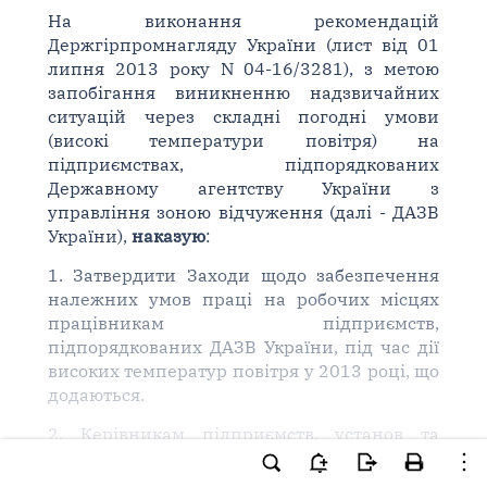
На виконання рекомендацій
Держгірпромнагляду України (лист від 01
липня 2013 року N 04-16/3281), з метою
запобігання виникненню надзвичайних
ситуацій через складні погодні умови
(високі температури повітря) на
підприємствах, підпорядкованих
Державному агентству України з
управління зоною відчуження (далі - ДАЗВ
України),
наказую
:
1. Затвердити Заходи щодо забезпечення
належних умов праці на робочих місцях
працівникам підприємств,
підпорядкованих ДАЗВ України, під час дії
високих температур повітря у 2013 році, що
додаються.
2. Керівникам підприємств, установ та
організацій, підпорядкованих ДАЗВ