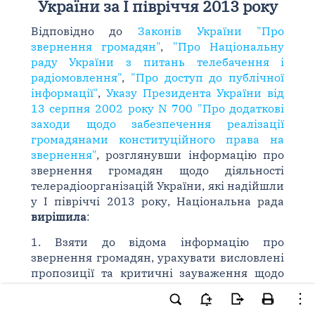
України за I півріччя 2013 року
Відповідно до
Законів України "Про
звернення громадян"
,
"Про Національну
раду України з питань телебачення і
радіомовлення"
,
"Про доступ до публічної
інформації"
,
Указу Президента України від
13 серпня 2002 року N 700 "Про додаткові
заходи щодо забезпечення реалізації
громадянами конституційного права на
звернення"
, розглянувши інформацію про
звернення громадян щодо діяльності
телерадіоорганізацій України, які надійшли
у I півріччі 2013 року, Національна рада
вирішила
:
1. Взяти до відома інформацію про
звернення громадян, урахувати висловлені
пропозиції та критичні зауваження щодо
діяльності телерадіоорганізацій України,
які надійшли у I півріччі 2013 року