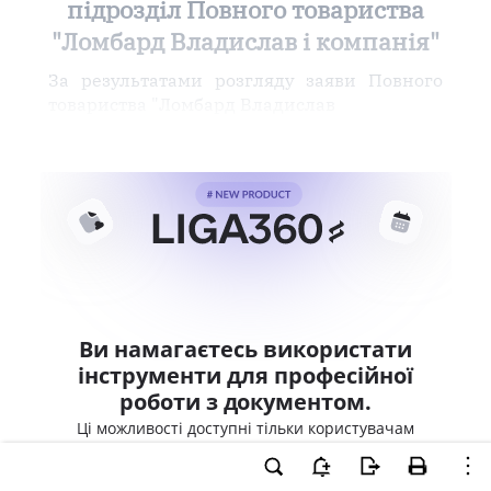
підрозділ Повного товариства
"Ломбард Владислав і компанія"
За результатами розгляду заяви Повного
товариства "Ломбард Владислав
Ви намагаєтесь використати
інструменти для професійної
роботи з документом.
Ці можливості доступні тільки користувачам
LIGA360. Залишайте заявку та отримайте
доступ для професійної роботи прямо зараз.