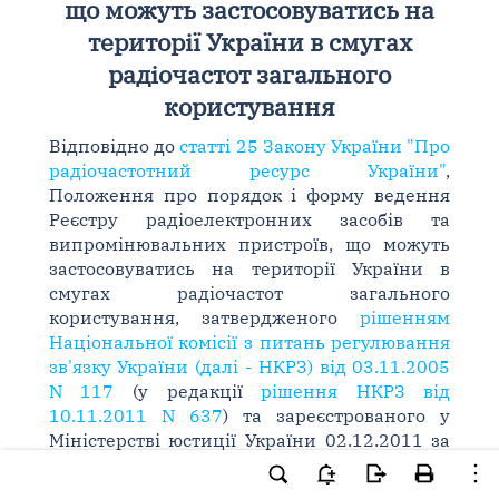
що можуть застосовуватись на
території України в смугах
радіочастот загального
користування
Відповідно до
статті 25 Закону України "Про
радіочастотний ресурс України"
,
Положення про порядок і форму ведення
Реєстру радіоелектронних засобів та
випромінювальних пристроїв, що можуть
застосовуватись на території України в
смугах радіочастот загального
користування, затвердженого
рішенням
Національної комісії з питань регулювання
зв'язку України (далі - НКРЗ) від 03.11.2005
N 117
(у редакції
рішення НКРЗ від
10.11.2011 N 637
) та зареєстрованого у
Міністерстві юстиції України 02.12.2011 за
N 1391/20129, Національна комісія, що
здійснює державне регулювання у сфері