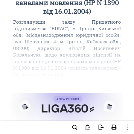
каналами мовлення (НР N 1390
від 16.01.2004)
Розглянувши заяву Приватного
підприємства "ВІКАС", м. Ірпінь Київської
обл. (місцезнаходження юридичної особи:
вул. Шевченка, 4, м. Ірпінь, Київська обл.,
08200; директор Віталій Йосипович
Ковальчук), щодо анулювання ліцензії на
право користування каналами мовлення НР
N 1390 від 16.01.2004 (ємність телемережі -
20 каналів, територія