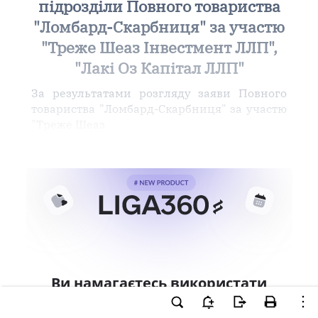
підрозділи Повного товариства
"Ломбард-Скарбниця" за участю
"Треже Шеаз Інвестмент ЛЛП",
"Лакі Оз Капітал ЛЛП"
За результатами розгляду заяви Повного
товариства "Ломбард-Скарбниця" за участю
"Треже Шеаз
Ви намагаєтесь використати
інструменти для професійної
роботи з документом.