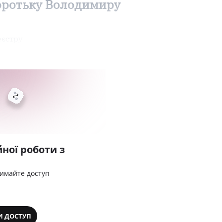
воротьку Володимиру
еєстру
ної роботи з
римайте доступ
И ДОСТУП