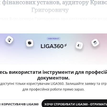
и фінансових установ, аудитору Кри
Григоровичу
тька Володимира Григоровича про внесення змін до р
есь використати інструменти для професій
документом.
 доступні тільки користувачам LIGA360. Залишайте заявку та от
для професійної роботи прямо зараз.
 КОРИСТУВАЧІВ LIGA360
ХОЧУ СПРОБУВАТИ LIGA360 - ОТРИМАТ