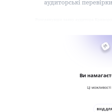
аудиторські перевірк
Розглянувши заяву аудитора Криворо
Ви намагаєт
Ці можливості
ВХІД ДЛЯ