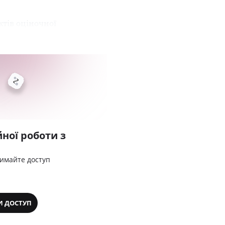
ктів оціночної
ної роботи з
римайте доступ
И ДОСТУП