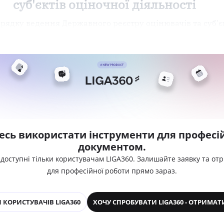
суб'єктів оціночної діяльності
орядку ведення Державного реєстру оцінювачів та суб'є
есь використати інструменти для професій
документом.
 доступні тільки користувачам LIGA360. Залишайте заявку та от
для професійної роботи прямо зараз.
 КОРИСТУВАЧІВ LIGA360
ХОЧУ СПРОБУВАТИ LIGA360 - ОТРИМАТ