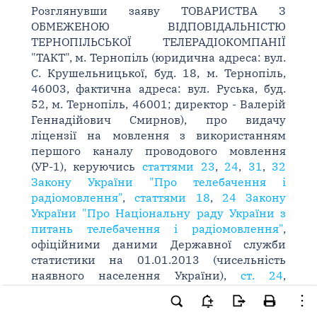
Розглянувши заяву ТОВАРИСТВА З
ОБМЕЖЕНОЮ ВІДПОВІДАЛЬНІСТЮ
ТЕРНОПІЛЬСЬКОЇ ТЕЛЕРАДІОКОМПАНІЇ
"ТАКТ", м. Тернопіль (юридична адреса: вул.
С. Крушельницької, буд. 18, м. Тернопіль,
46003, фактична адреса: вул. Руська, буд.
52, м. Тернопіль, 46001; директор - Валерій
Геннадійович Смирнов), про видачу
ліцензії на мовлення з використанням
першого каналу проводового мовлення
(УР-1), керуючись
статтями 23
,
24
,
31
,
32
Закону України "Про телебачення і
радіомовлення"
,
статтями 18
,
24 Закону
України "Про Національну раду України з
питань телебачення і радіомовлення"
,
офіційними даними Державної служби
статистики на 01.01.2013 (чисельність
наявного населення України),
ст. 24
,
розділом XI (Перехідні положення) Закону
України "Про засади державної мовної