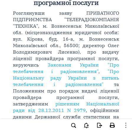
програмної послуги
Розглянувши заяву ПРИВАТНОГО
ПІДПРИЄМСТВА "ТЕЛЕРАДІОКОМПАНІЯ
"ТЕХНІКА", м. Вознесенськ Миколаївської
обл. (місцезнаходження юридичної особи:
вул. Кірова, буд. 16-а, м. Вознесенськ
Миколаївської обл., 56500; директор Олег
Володимирович Лисенко), про видачу
ліцензії провайдера програмної послуги,
керуючись
Законами України "Про
телебачення і радіомовлення"
,
"Про
Національну раду України з питань
телебачення і радіомовлення"
та
Положенням про порядок видачі ліцензії
провайдера програмної послуги,
затвердженим
рішенням Національної
ради від 28.12.2011 N 2979
, офіційними
даними Державної служби статистики на
01.01.2013 (чисельність наявного
населення України), Національна рада