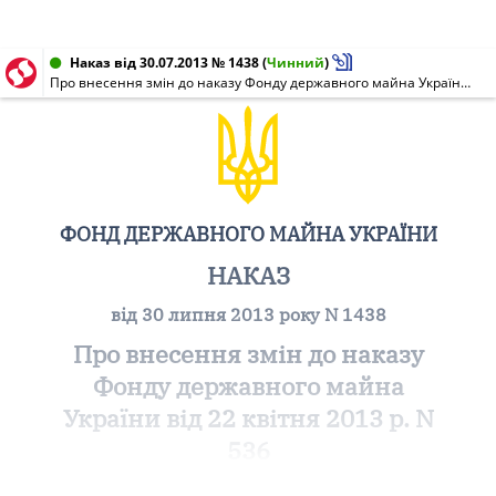
Наказ від 30.07.2013 № 1438
(
Чинний
)
Про внесення змін до наказу Фонду державного майна України від 22 квітня 2013 р. N 536 "Про затвердження змін (уточнень) до плану розміщення акцій відкритого акціонерного товариства "Коломийський завод сільськогосподарських машин" (код за ЄДРПОУ 00238180)"
ФОНД ДЕРЖАВНОГО МАЙНА УКРАЇНИ
НАКАЗ
від 30 липня 2013 року N 1438
Про внесення змін до наказу
Фонду державного майна
України від 22 квітня 2013 р. N
536