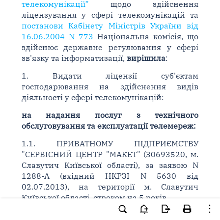
телекомунікації"
щодо здійснення
ліцензування у сфері телекомунікацій та
постанови Кабінету Міністрів України від
16.06.2004 N 773
Національна комісія, що
здійснює державне регулювання у сфері
зв'язку та інформатизації,
вирішила
:
1. Видати ліцензії суб'єктам
господарювання на здійснення видів
діяльності у сфері телекомунікацій:
на надання послуг з технічного
обслуговування та експлуатації телемереж:
1.1. ПРИВАТНОМУ ПІДПРИЄМСТВУ
"СЕРВІСНИЙ ЦЕНТР "МАКЕТ" (30693520, м.
Славутич Київської області), за заявою N
1288-А (вхідний НКРЗІ N 5630 від
02.07.2013), на території м. Славутич
Київської області, строком на 5 років.
1.2. Приватному підприємству "Подільські