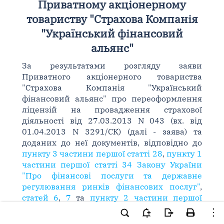
Приватному акціонерному
товариству "Страхова Компанія
"Український фінансовий
альянс"
За результатами розгляду заяви
Приватного акціонерного товариства
"Страхова Компанія "Український
фінансовий альянс" про переоформлення
ліцензій на провадження страхової
діяльності від 27.03.2013 N 043 (вх. від
01.04.2013 N 3291/СК) (далі - заява) та
доданих до неї документів, відповідно до
пункту 3 частини першої статті 28
,
пункту 1
частини першої статті 34 Закону України
"Про фінансові послуги та державне
регулювання ринків фінансових послуг"
,
статей 6
,
7
та
пункту 2 частини першої
статті 36 Закону України "Про страхування"
,
підпункту 12 пункту 4 Положення про