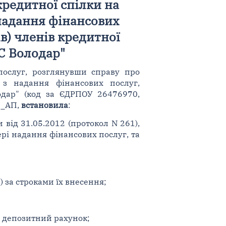
кредитної спілки на
 надання фінансових
ів) членів кредитної
КС Володар"
послуг, розглянувши справу про
 з надання фінансових послуг,
дар" (код за ЄДРПОУ 26476970,
/4_АП,
встановила
:
від 31.05.2012 (протокол N 261),
ері надання фінансових послуг, та
) за строками їх внесення;
а депозитний рахунок;