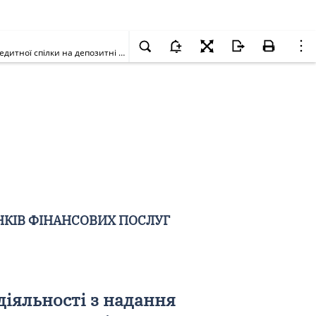
Про тимчасове зупинення дії ліцензії на право здійснення діяльності з надання фінансових послуг по залученню внесків (вкладів) членів кредитної спілки на депозитні рахунки та ліцензії на здійснення діяльності з надання фінансових кредитів за рахунок залучених коштів, крім внесків (вкладів) членів кредитної спілки на депозитні рахунки, кредитній спілці "КС Володар"
НКІВ ФІНАНСОВИХ ПОСЛУГ
діяльності з надання