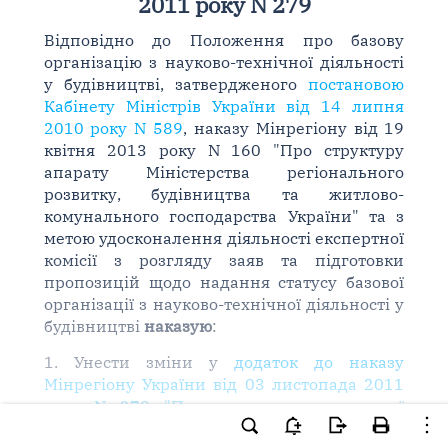
2011 року N 279
Відповідно до Положення про базову
організацію з науково-технічної діяльності
у будівництві, затвердженого
постановою
Кабінету Міністрів України від 14 липня
2010 року N 589
, наказу Мінрегіону від 19
квітня 2013 року N 160 "Про структуру
апарату Міністерства регіонального
розвитку, будівництва та житлово-
комунального господарства України" та з
метою удосконалення діяльності експертної
комісії з розгляду заяв та підготовки
пропозицій щодо надання статусу базової
організації з науково-технічної діяльності у
будівництві
наказую
:
1. Унести зміни у
додаток до наказу
Мінрегіону України від 03 листопада 2011
року N 279 "Про утворення експертної
комісії з розгляду заяв та підготовки