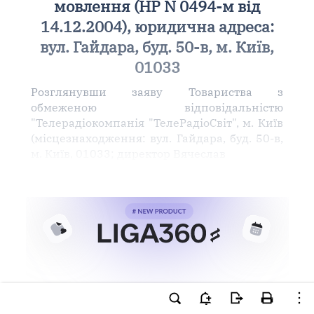
мовлення (НР N 0494-м від
14.12.2004), юридична адреса:
вул. Гайдара, буд. 50-в, м. Київ,
01033
Розглянувши заяву Товариства з
обмеженою відповідальністю
"Телерадіокомпанія "ТелеРадіоСвіт", м. Київ
(місцезнаходження: вул. Гайдара, буд. 50-в,
м. Київ, 01033; директор Вячеслав
Ви намагаєтесь використати