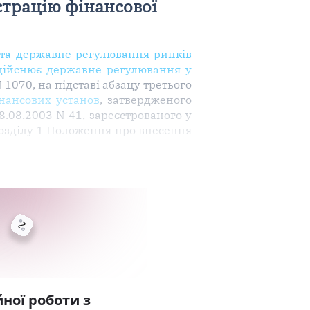
страцію фінансової
и та державне регулювання ринків
дійснює державне регулювання у
 1070, на підставі абзацу третього
нансових установ
, затвердженого
.08.2003 N 41, зареєстрованого у
 розділу 1 Положення про внесення
ної роботи з