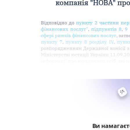
компанія "НОВА" про
Відповідно до
пункту 2 частини пер
фінансових послуг"
,
підпунктів 8
,
9
сфері ринків фінансових послуг
, зат
пункту 7
,
пункту 8 розділу IV
,
пунк
розпорядженням Державної комісії з 
Міністерстві юстиції України 11.09.2
інформації про юридичних осіб, які м
Ви намагаєт