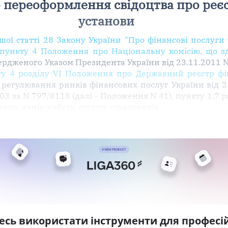
 переоформлення свідоцтва про реє
установи
шої статті 28 Закону України "Про фінансові послуг
 пункту 4 Положення про Національну комісію, що з
вердженого Указом Президента України від 23.11.2011 N
ту 4 розділу VI Положення про Державний реєстр фі
регулювання ринків фінансових послуг України від 28
003 за N 797/8118 (далі - Положення N 41), пункту 1.7
ають намір набути статусу страховиків
есь використати інструменти для професій