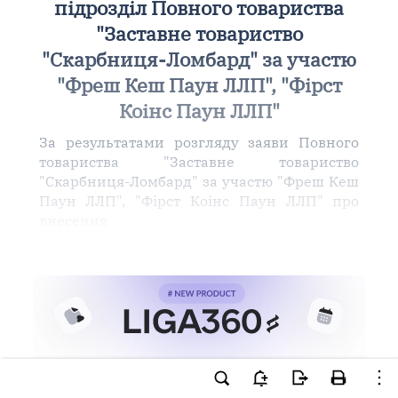
підрозділ Повного товариства
"Заставне товариство
"Скарбниця-Ломбард" за участю
"Фреш Кеш Паун ЛЛП", "Фірст
Коінс Паун ЛЛП"
За результатами розгляду заяви Повного
товариства "Заставне товариство
"Скарбниця-Ломбард" за участю "Фреш Кеш
Паун ЛЛП", "Фірст Коінс Паун ЛЛП" про
внесення