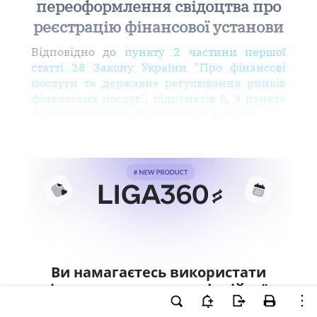
переоформлення свідоцтва про
реєстрацію фінансової установи
Відповідно до
пункту 2 частини першої
статті 28 Закону України "Про фінансові
послуги та державне регулювання ринків
фінансових послуг"
,
підпунктів 8
,
9 пункту
4 Положення про Національну комісію
Ви намагаєтесь використати
інструменти для професійної
роботи з документом.