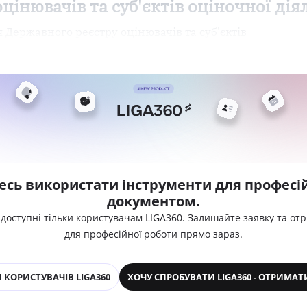
оцінювачів та суб'єктів оціночної дія
 Державного реєстру оцінювачів та суб'єктів
есь використати інструменти для професій
документом.
 доступні тільки користувачам LIGA360. Залишайте заявку та от
для професійної роботи прямо зараз.
 КОРИСТУВАЧІВ LIGA360
ХОЧУ СПРОБУВАТИ LIGA360 - ОТРИМАТ