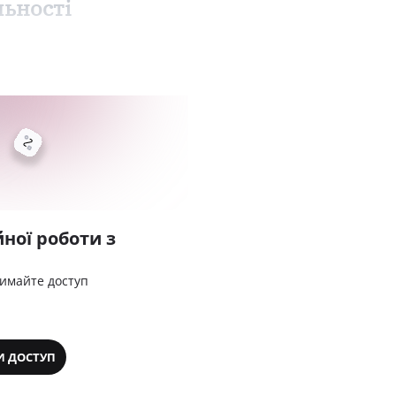
льності
ної роботи з
римайте доступ
И ДОСТУП