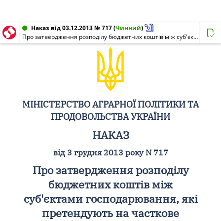
Наказ від 03.12.2013 № 717
(
Чинний
)
Про затвердження розподілу бюджетних коштів між суб'єктами господарювання, які претендують на часткове відшкодування вартості закуплених племінних телиць, нетелей та корів молочного, м'ясного і комбінованого напряму продуктивності
МІНІСТЕРСТВО АГРАРНОЇ ПОЛІТИКИ ТА
ПРОДОВОЛЬСТВА УКРАЇНИ
НАКАЗ
від 3 грудня 2013 року N 717
Про затвердження розподілу
бюджетних коштів між
суб'єктами господарювання, які
претендують на часткове