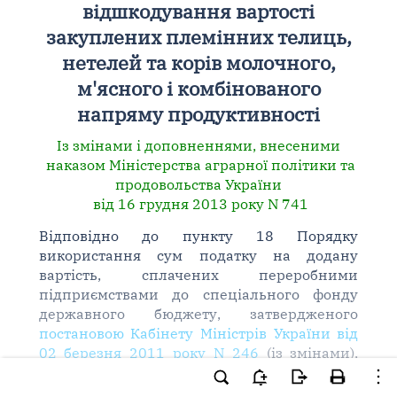
відшкодування вартості
закуплених племінних телиць,
нетелей та корів молочного,
м'ясного і комбінованого
напряму продуктивності
Із змінами і доповненнями, внесеними
наказом Міністерства аграрної політики та
продовольства України
від 16 грудня 2013 року N 741
Відповідно до пункту 18 Порядку
використання сум податку на додану
вартість, сплачених переробними
підприємствами до спеціального фонду
державного бюджету, затвердженого
постановою Кабінету Міністрів України від
02 березня 2011 року N 246
(із змінами),
протоколу засідання комісії з питань
розподілу та виплати суб'єктам