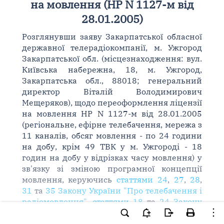
на мовлення (НР N 1127-м від
28.01.2005)
Розглянувши заяву Закарпатської обласної
державної телерадіокомпанії, м. Ужгород
Закарпатської обл. (місцезнаходження: вул.
Київська набережна, 18, м. Ужгород,
Закарпатська обл., 88018; генеральний
директор Віталій Володимирович
Мещеряков), щодо переоформлення ліцензії
на мовлення НР N 1127-м від 28.01.2005
(регіональне, ефірне телебачення, мережа з
11 каналів, обсяг мовлення - по 24 години
на добу, крім 49 ТВК у м. Ужгороді - 18
годин на добу у відрізках часу мовлення) у
зв'язку зі зміною програмної концепції
мовлення, керуючись
статтями 24
,
27
,
28
,
31
та
35 Закону України "Про телебачення і
радіомовлення"
,
статтями 18
та
24 Закону
України "Про Національну раду України з
питань телебачення і радіомовлення"
,