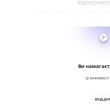
відокремле
За результатами розгляду заяви креди
Ви намагаєт
Ці можливості
ВХІД ДЛЯ