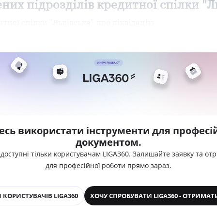
них підрозділів кредитної спілки "Л
тної спілки "Львівська" про ліквідацію
есь використати інструменти для професій
документом.
 доступні тільки користувачам LIGA360. Залишайте заявку та от
для професійної роботи прямо зараз.
 КОРИСТУВАЧІВ LIGA360
ХОЧУ СПРОБУВАТИ LIGA360 - ОТРИМАТ