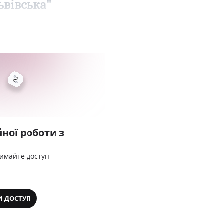
ьвівська"
ної роботи з
римайте доступ
И ДОСТУП