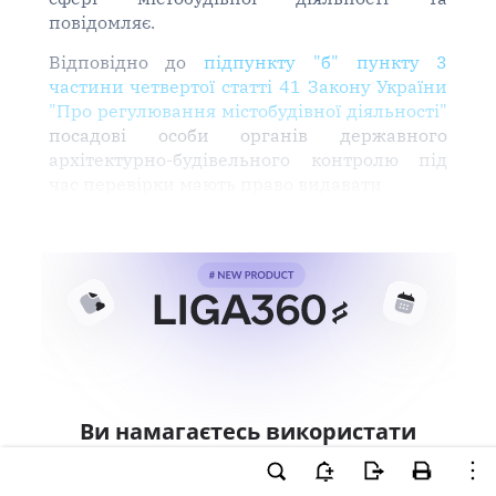
повідомляє.
Відповідно до
підпункту "б" пункту 3
частини четвертої статті 41 Закону України
"Про регулювання містобудівної діяльності"
посадові особи органів державного
архітектурно-будівельного контролю під
час перевірки мають право видавати
Ви намагаєтесь використати
інструменти для професійної
роботи з документом.