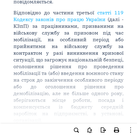
повідомляється.
Відповідно до частини третьої
статті 119
Кодексу законів про працю України
(далі -
КЗпП) за працівниками, призваними на
військову службу за призовом під час
мобілізації, на особливий період або
прийнятими на військову службу за
контрактом у разі виникнення кризової
ситуації, що загрожує національній безпеці,
оголошення рішення про проведення
мобілізації та (або) введення воєнного стану
на строк до закінчення особливого періоду
або до оголошення рішення про
демобілізацію, але не більше одного року,
зберігаються місце роботи, посада і
компенсується із бюджету середній
заробіток на підприємстві, в установі,
організації,