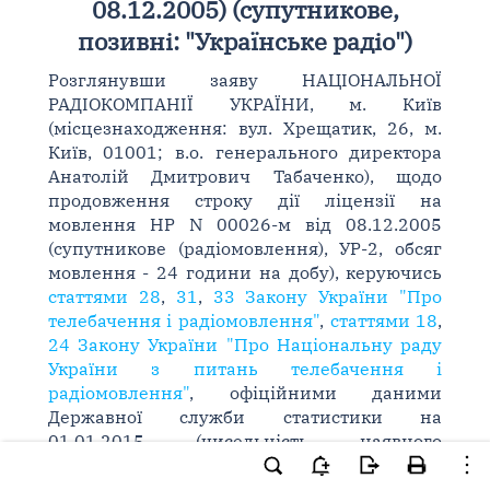
08.12.2005) (супутникове,
позивні: "Українське радіо")
Розглянувши заяву НАЦІОНАЛЬНОЇ
РАДІОКОМПАНІЇ УКРАЇНИ, м. Київ
(місцезнаходження: вул. Хрещатик, 26, м.
Київ, 01001; в.о. генерального директора
Анатолій Дмитрович Табаченко), щодо
продовження строку дії ліцензії на
мовлення НР N 00026-м від 08.12.2005
(супутникове (радіомовлення), УР-2, обсяг
мовлення - 24 години на добу), керуючись
статтями 28
,
31
,
33 Закону України "Про
телебачення і радіомовлення"
,
статтями 18
,
24 Закону України "Про Національну раду
України з питань телебачення і
радіомовлення"
, офіційними даними
Державної служби статистики на
01.01.2015 (чисельність наявного
населення України), враховуючи
рішення
Національної ради від 21.05.2015 N 711