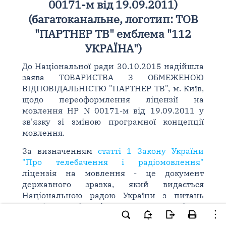
00171-м від 19.09.2011)
(багатоканальне, логотип: ТОВ
"ПАРТНЕР ТВ" емблема "112
УКРАЇНА")
До Національної ради 30.10.2015 надійшла
заява ТОВАРИСТВА З ОБМЕЖЕНОЮ
ВІДПОВІДАЛЬНІСТЮ "ПАРТНЕР ТВ", м. Київ,
щодо переоформлення ліцензії на
мовлення НР N 00171-м від 19.09.2011 у
зв'язку зі зміною програмної концепції
мовлення.
За визначенням
статті 1 Закону України
"Про телебачення і радіомовлення"
ліцензія на мовлення - це документ
державного зразка, який видається
Національною радою України з питань
телебачення і радіомовлення та засвідчує
право ліцензіата відповідно до умов