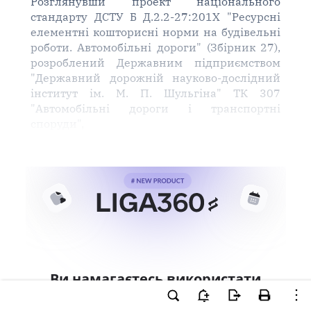
Розглянувши проект національного
стандарту ДСТУ Б Д.2.2-27:201Х "Ресурсні
елементні кошторисні норми на будівельні
роботи. Автомобільні дороги" (Збірник 27),
розроблений Державним підприємством
"Державний дорожній науково-дослідний
інститут ім. М. П. Шульгіна" ТК 307
"Автомобільні дороги і транспортні
споруди",
Ви намагаєтесь використати
інструменти для професійної