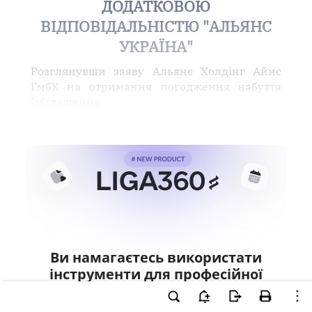
ДОДАТКОВОЮ
ВІДПОВІДАЛЬНІСТЮ "АЛЬЯНС
УКРАЇНА"
Розглянувши заяву Альянс Холдінг Айнс
ГмбХ на отримання погодження набуття
(збільшення
Ви намагаєтесь використати
інструменти для професійної
роботи з документом.
Ці можливості доступні тільки користувачам