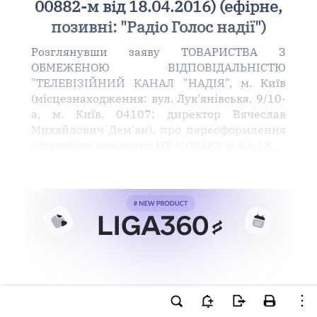
00882-м від 18.04.2016) (ефірне,
позивні: "Радіо Голос надії")
Розглянувши заяву ТОВАРИСТВА З
ОБМЕЖЕНОЮ ВІДПОВІДАЛЬНІСТЮ
"ТЕЛЕВІЗІЙНИЙ КАНАЛ "НАДІЯ", м. Київ
(місцезнаходження: вул. Лук'янівська, 9/10-
а, м. Київ, 04107; директор Вячеслав
Михайлович Дем'ян), про переоформлення
ліцензії на мовлення НР N 00882-м від 18.
Ви намагаєтесь використати