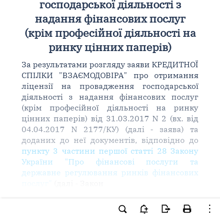
господарської діяльності з
надання фінансових послуг
(крім професійної діяльності на
ринку цінних паперів)
За результатами розгляду заяви КРЕДИТНОЇ
СПІЛКИ "ВЗАЄМОДОВІРА" про отримання
ліцензії на провадження господарської
діяльності з надання фінансових послуг
(крім професійної діяльності на ринку
цінних паперів) від 31.03.2017 N 2 (вх. від
04.04.2017 N 2177/КУ) (далі - заява) та
доданих до неї документів, відповідно до
пункту 3 частини першої статті 28 Закону
України "Про фінансові послуги та
державне регулювання ринків фінансових
послуг"
(далі - Закон