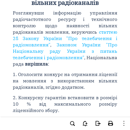
вільних радіоканалів
Розглянувши інформацію управління
радіочастотного ресурсу і технічного
контролю щодо наявності вільних
радіоканалів мовлення, керуючись
статтею
25 Закону України "Про телебачення і
радіомовлення"
,
Законом України "Про
Національну раду України з питань
телебачення і радіомовлення"
, Національна
рада
вирішила
:
1. Оголосити конкурс на отримання ліцензії
на мовлення з використанням вільних
радіоканалів, згідно додатком.
2. Конкурсну гарантію встановити в розмірі
10 % від максимального розміру
ліцензійного збору.
3. Відділу зв'язків зі ЗМІ, громадськими
організаціями та діяльності суспільного