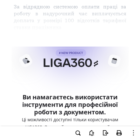
За відрядною системою оплати праці за
роботу в надурочний час виплачується
доплата у розмірі 100 відсотків тарифної
ставки працівника
Ви намагаєтесь використати
інструменти для професійної
роботи з документом.
Ці можливості доступні тільки користувачам
LIGA360. Залишайте заявку та отримайте
доступ для професійної роботи прямо зараз.