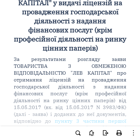
КАПІТАЛ" у видачі ліцензій на
провадження господарської
діяльності з надання
фінансових послуг (крім
професійної діяльності на ринку
цінних паперів)
За результатами розгляду заяви
ТОВАРИСТВА З ОБМЕЖЕНОЮ
ВІДПОВІДАЛЬНІСТЮ "ЛЕВ КАПІТАЛ" про
отримання ліцензій на провадження
господарської діяльності з надання
фінансових послуг (крім професійної
діяльності на ринку цінних паперів) від
15.05.2017 (вх. від 15.05.2017 N 3983/ФК)
(далі - заява) і доданих до неї документів,
відповідно до
пункту 3 частини першої
статті 28 Закону України "Про фінансові
послуги та державне регулювання ринків