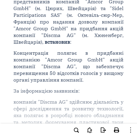
представників компаній "Amcor Group
GmbH" (м. Цюрих, Швейцарія) та "Sidel
Participations SAS" (м. Октевіль-сюр-Мер,
Франція) про надання дозволу компанії
"Amcor Group GmbH" на придбання акцій
компанії "Discma AG" (м. Хюненберг,
Швейцарія),
встановив
:
Концентрація полягає в придбанні
компанією "Amcor Group GmbH" акцій
компанії "Discma AG", що забезпечує
перевищення 50 відсотків голосів у вищому
органі управління компанії.
За інформацією заявників:
компанія "Discma AG" здійснює діяльність у
сфері дослідження та розвитку технології,
яка полягає в розробці нового обладнання
та методик формування пластикової тари
для споживчих рідин, не здійснює
господарської діяльності на території