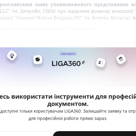
розглянувши заяву уповноваженого представника ком
 LLC" (м. Детройт, США) про надання дозволу компанії 
нії "General Motors Belgium NV" (м. Контіх, Бельгія),
в
ьому або опосередкованому придбанні
есь використати інструменти для професій
документом.
 доступні тільки користувачам LIGA360. Залишайте заявку та от
для професійної роботи прямо зараз.