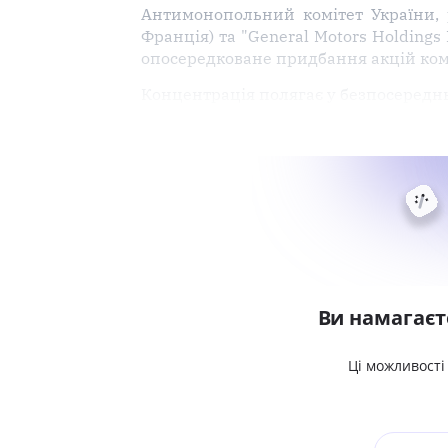
Антимонопольний комітет України, 
Франція) та "General Motors Holdings
опосередковане придбання акцій компа
Концентрація полягає у безпосередн
Ви намагаєт
Ці можливості