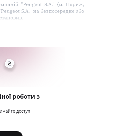
паній "Peugeot S.A." (м. Париж,
"Peugeot S.A." на безпосереднє або
становив
:
ної роботи з
римайте доступ