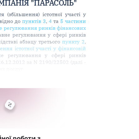
МПАНІЯ "ПАРАСОЛЬ"
 (збільшення) істотної участі у
овідно до
пунктів 3
,
4
та
5 частини
вне регулювання ринків фінансових
авне регулювання у сфері ринків
підставі абзацу третього
пункту 2
,
ння істотної участі у фінансовій
не регулювання у сфері ринків
26.12.2012 за N 2190/22502 (далі -
их послуг
ної роботи з