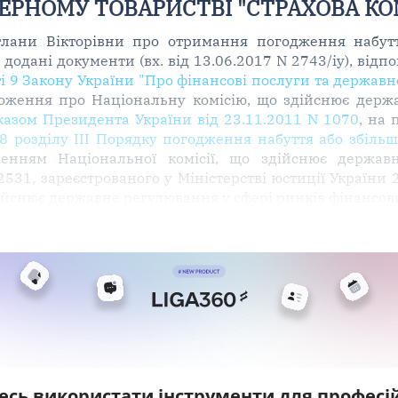
РНОМУ ТОВАРИСТВІ "СТРАХОВА КО
лани Вікторівни про отримання погодження набуття
 додані документи (вх. від 13.06.2017 N 2743/іу), відп
ті 9 Закону України "Про фінансові послуги та держа
ложення про Національну комісію, що здійснює держ
казом Президента України від 23.11.2011 N 1070
, на 
8 розділу III Порядку погодження набуття або збільше
женням Національної комісії, що здійснює держав
2531, зареєстрованого у Міністерстві юстиції України 
дійснює державне регулювання у сфері ринків фінансов
есь використати інструменти для професій