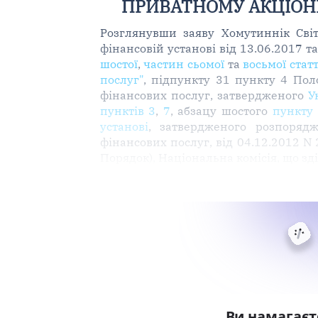
ПРИВАТНОМУ АКЦІОНЕ
Розглянувши заяву Хомутиннік Світ
фінансовій установі від 13.06.2017 та
шостої
,
частин сьомої
та
восьмої стат
послуг"
, підпункту 31 пункту 4 По
фінансових послуг, затвердженого
У
пунктів 3
,
7
, абзацу шостого
пункту 
установі
, затвердженого розпоряд
фінансових послуг, від 04.12.2012 N 
Порядок), Національна комісія, що з
Ви намагаєт