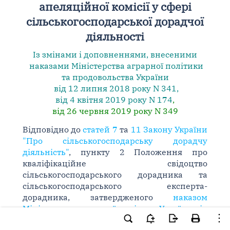
апеляційної комісії у сфері
сільськогосподарської дорадчої
діяльності
Із змінами і доповненнями, внесеними
наказами
Міністерства аграрної політики
та продовольства України
від 12 липня 2018 року N 341
,
від 4 квітня 2019 року N 174
,
від 26 червня 2019 року N 349
Відповідно до
статей 7
та
11 Закону України
"Про сільськогосподарську дорадчу
діяльність"
, пункту 2 Положення про
кваліфікаційне свідоцтво
сільськогосподарського дорадника та
сільськогосподарського експерта-
дорадника, затвердженого
наказом
Міністерства аграрної політики України від
26 квітня 2005 року N 176
, зареєстрованого