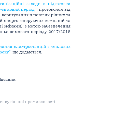
ганізаційні заходи з підготовки
о-зимовий період"
; протоколом від
та коригування планових річних та
цій енергогенеруючих компаній та
зі змінами); з метою забезпечення
нньо-зимового періоду 2017/2018
днання електростанцій і теплових
року"
, що додаються.
 Насалик
та вугільної промисловості