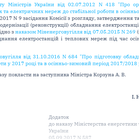
у Міністрів України від 02.07.2012 N 418 "Про ор
 та електричних мереж до стабільної роботи в осіннь
.2017 N 9 засідання Комісії з розгляду, затвердження 
модернізації (реконструкції) обладнання електростан
ідно з
наказом Міненерговугілля від 07.05.2015 N 269
(
днання електростанцій і теплових мереж під час осі
овугілля від 31.10.2016 N 684 "Про підготовку обла
ти у 2017 році та в осінньо-зимовий період 2017/2018 
зу покласти на заступника Міністра Корзуна А. В.
І.
Додаток
до наказу Міністерства енергетики 
України
05.09.2017 N 587