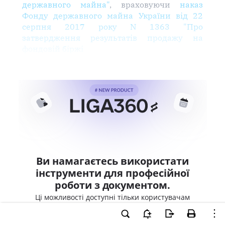
державного майна"
, враховуючи
наказ
Фонду державного майна України від 22
серпня 2017 року N 1363 "Про
затвердження результатів продажу на
фондовій біржі
Ви намагаєтесь використати
інструменти для професійної
роботи з документом.
Ці можливості доступні тільки користувачам
LIGA360. Залишайте заявку та отримайте
доступ для професійної роботи прямо зараз.