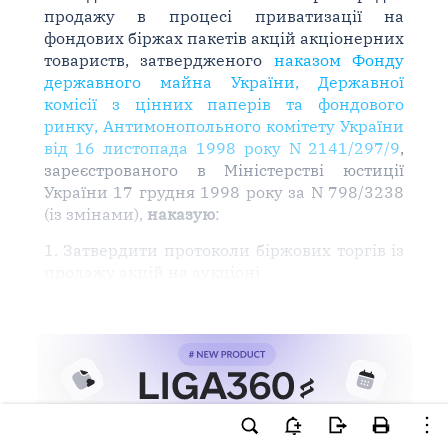
продажу в процесі приватизації на
фондових біржах пакетів акцій акціонерних
товариств, затвердженого
наказом Фонду
державного майна України, Державної
комісії з цінних паперів та фондового
ринку, Антимонопольного комітету України
від 16 листопада 1998 року N 2141/297/9
,
зареєстрованого в Міністерстві юстиції
України 17 грудня 1998 року за N 798/3238
(із змінами),
наказую
:
1. Затвердити протоколи біржових торгів із
продажу акцій на аукціоні