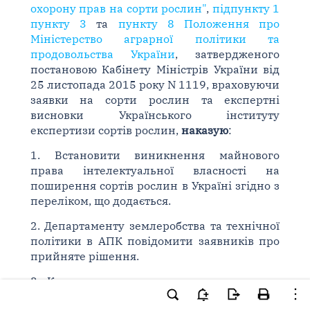
охорону прав на сорти рослин"
,
підпункту 1
пункту 3
та
пункту 8 Положення про
Міністерство аграрної політики та
продовольства України
, затвердженого
постановою Кабінету Міністрів України від
25 листопада 2015 року N 1119, враховуючи
заявки на сорти рослин та експертні
висновки Українського інституту
експертизи сортів рослин,
наказую
:
1. Встановити виникнення майнового
права інтелектуальної власності на
поширення сортів рослин в Україні згідно з
переліком, що додається.
2. Департаменту землеробства та технічної
політики в АПК повідомити заявників про
прийняте рішення.
3. Контроль за виконанням цього наказу
покласти на першого заступника Міністра