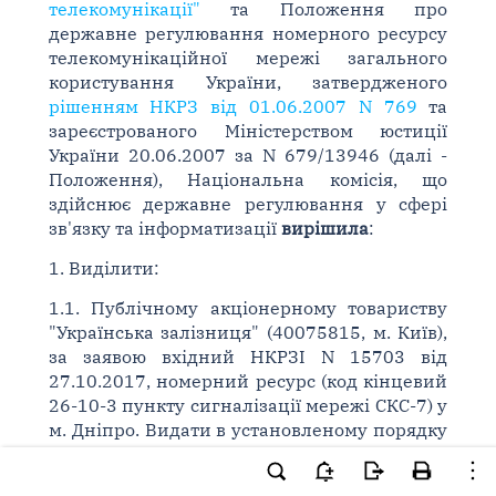
телекомунікації"
та Положення про
державне регулювання номерного ресурсу
телекомунікаційної мережі загального
користування України, затвердженого
рішенням НКРЗ від 01.06.2007 N 769
та
зареєстрованого Міністерством юстиції
України 20.06.2007 за N 679/13946 (далі -
Положення), Національна комісія, що
здійснює державне регулювання у сфері
зв'язку та інформатизації
вирішила
:
1. Виділити:
1.1. Публічному акціонерному товариству
"Українська залізниця" (40075815, м. Київ),
за заявою вхідний НКРЗІ N 15703 від
27.10.2017, номерний ресурс (код кінцевий
26-10-3 пункту сигналізації мережі СКС-7) у
м. Дніпро. Видати в установленому порядку
відповідний дозвіл.
1.2. Публічному акціонерному товариству