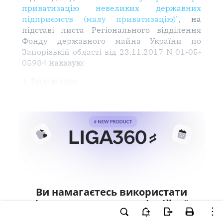
приватизацію невеликих державних
підприємств (малу приватизацію)"
, на
підставі листа Регіонального відділення
Фонду державного майна України по
Запорізькій області від 23.11.2017 N 01-05-
05984
наказую
:
1. Виключити
Ви намагаєтесь використати
інструменти для професійної
роботи з документом.